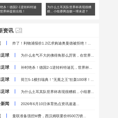
绝杀！德国2-1逆转科特迪
为什么土耳其队世界杯表现很糟
世界杯提前出线！
糕，小组赛两连败一球未进？
新资讯
超
丨
炸了！利物浦报价1.2亿求购迪奥曼德被拒绝！...
际足球
丨
为什么名气不大的佛得角那么厉害，在世界杯能接连逼平西班牙等强大的对手？...
际足球
丨
补时绝杀！德国2-1逆转科特迪瓦，世界杯提前出线！...
际足球
丨
荷兰5-1横扫瑞典！“无冕之王”狂轰100球！世界杯最长不败纪录！...
际足球
丨
为什么土耳其队世界杯表现很糟糕，小组赛两连败一球未进？...
合新闻
丨
2026年6月10日体育热点资讯速递...
超
丨
曼联准备强挖M费，西汉姆联要价8500万镑...