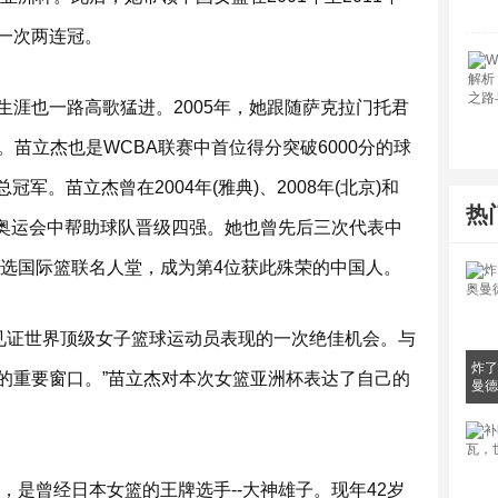
一次两连冠。
涯也一路高歌猛进。2005年，她跟随萨克拉门托君
苗立杰也是WCBA联赛中首位得分突破6000分的球
冠军。苗立杰曾在2004年(雅典)、2008年(北京)和
热
北京奥运会中帮助球队晋级四强。她也曾先后三次代表中
入选国际篮联名人堂，成为第4位获此殊荣的中国人。
迷见证世界顶级女子篮球运动员表现的一次绝佳机会。与
炸了
的重要窗口。”苗立杰对本次女篮亚洲杯表达了自己的
曼德
，是曾经日本女篮的王牌选手--大神雄子。现年42岁