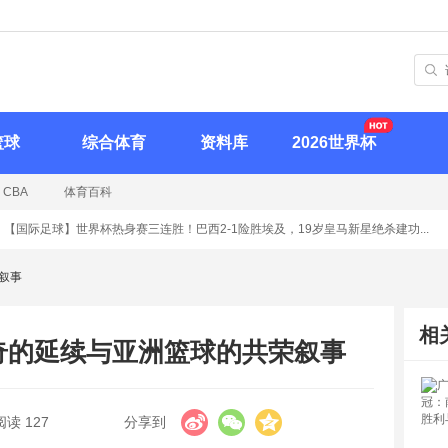
篮球
综合体育
资料库
2026世界杯
CBA
体育百科
国际足球】
世界杯热身赛三连胜！巴西2-1险胜埃及，19岁皇马新星绝杀建功...
叙事
相
奇的延续与亚洲篮球的共荣叙事
阅读
127
分享到