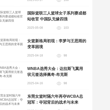
国际篮联三人篮球女子系列赛成都
站收官 中国队无缘四强
2025-05-08
103
女篮新格局初现：李梦与王思雨的
变革困境
2025-04-18
98
WNBA选秀大会：达拉斯飞翼用
状元签选择佩奇-布克斯
2025-04-16
98
东莞女篮时隔六年再夺WCBA总
冠军：夺冠背后的战术与未来