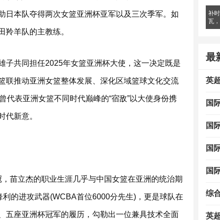
助日本队夺得两次女篮亚洲杯亚军以及三次季军。如
补时
瓦，
田羚羊队的主教练。
最
子共同担任2025年女篮亚洲杯大使，这一决定既是
英
篮联推动亚洲女篮整体发展、深化区域篮球文化交流
曾代表亚洲女篮不同时代巅峰的“宿敌”以大使身份携
国
时代新意。
国
国
国
两连冠，苗立杰的职业生涯几乎与中国女篮在亚洲的统治期
综
利的进攻武器(WCBA首位6000分先生)，更是球队在
、五座亚洲杯冠军的履历，勾勒出一位兼具技术全面
英