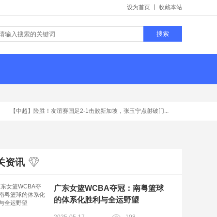
设为首页
丨
收藏本站
【中超】
险胜！友谊赛国足2-1击败新加坡，张玉宁点射破门...
【国际足球】
关资讯
广东女篮WCBA夺冠：南粤篮球
的体系化胜利与全运野望
2025-05-17
108