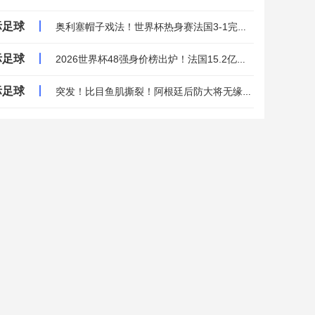
际足球
丨
奥利塞帽子戏法！世界杯热身赛法国3-1完胜，拜仁2亿都不卖...
际足球
丨
2026世界杯48强身价榜出炉！法国15.2亿领跑，四队破10亿大关...
际足球
丨
突发！比目鱼肌撕裂！阿根廷后防大将无缘参加世界杯...