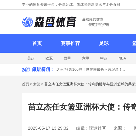
专业的体育资讯平台，分享足球、篮球等最新资讯与比分直播
首页
赛事推荐
足球
英超
欧冠
西甲
意甲
中超
NBA
际足球】
荷兰5-1横扫瑞典！“无冕之王”狂轰100球！世界杯最长不败纪录！...
【
首页
>
女篮
>
苗立杰任女篮亚洲杯大使：传奇的延续与亚洲篮球的共荣
苗立杰任女篮亚洲杯大使：传
2025-05-17 13:29:32
编辑：
球迷社区
来源：