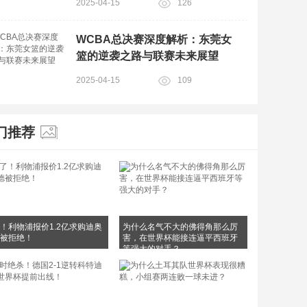
2025-04-15
126
WCBA总决赛深度解析：东莞女
篮的逆袭之路与联赛未来展望
2025-04-15
109
门推荐
！利物浦报价1.2亿求购迪奥
为什么名气不大的佛得角那么厉
被拒绝！
害，在世界杯能接连逼平西班牙
等强大的对手？