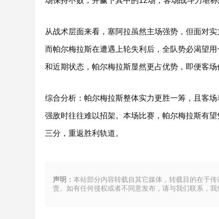
场保持不败，并赢下其中的12场，客场战斗力堪称
从战术层面来看，塞阿拉虽然主场强势，但面对实
而帕尔梅拉斯在遭遇上轮失利后，全队势必渴望用
和近期状态，帕尔梅拉斯显然更占优势，即便客场
综合分析：帕尔梅拉斯整体实力更胜一筹，且客场
强敌时往往难以招架。本场比赛，帕尔梅拉斯有望
三分，重返胜利轨道。
声明：
本站部分内容转载自其它媒体，转载目的在于传
责。如有任何侵权或者不同意发布，请与我们联系，我