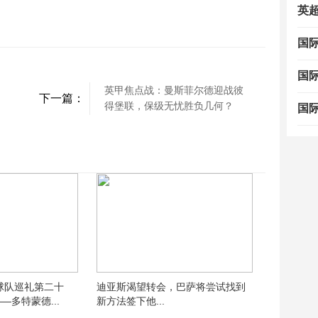
英
国
国
英甲焦点战：曼斯菲尔德迎战彼
下一篇：
得堡联，保级无忧胜负几何？
国
赛球队巡礼第二十
迪亚斯渴望转会，巴萨将尝试找到
多特蒙德...
新方法签下他...