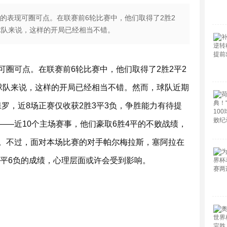
的表现可圈可点。在联赛前6轮比赛中，他们取得了2胜2
球队来说，这样的开局已经相当不错。
圈可点。在联赛前6轮比赛中，他们取得了2胜2平2
球队来说，这样的开局已经相当不错。然而，球队近期
保罗，近8场正赛仅收获2胜3平3负，争胜能力有待提
—近10个主场赛事，他们豪取6胜4平的不败战绩，
。不过，面对本场比赛的对手帕尔梅拉斯，塞阿拉在
1平6负的成绩，心理层面或许会受到影响。