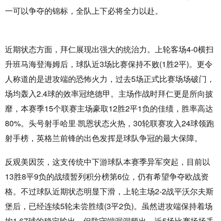
一可以争夺的锦标，全队上下必将全力以赴。
近期状态方面，拜仁展现出强大的统治力。上轮客场4-0横扫
升班马海登海姆后，球队近3场比赛保持不败(1胜2平)。更令
人称道的是进攻端的恐怖火力，过去5场正式比赛场场破门，
场均轰入2.4球的效率冠绝德甲。主场作战时拜仁更是所向披
靡，本赛季15个联赛主场豪取12胜2平1负的佳绩，胜率高达
80%。头号射手哈里·凯恩状态火热，30轮联赛攻入24球领跑
射手榜，英格兰前锋的出色发挥是球队争冠的最大保障。
反观美因茨，这支传统中下游球队本赛季异军突起，目前以
13胜8平9负的战绩暂列积分榜第6位，仍有希望争夺欧战资
格。不过球队近期状态明显下滑，上轮主场2-2战平沃尔夫斯
堡后，已经连续5轮未尝胜绩(3平2负)。虽然进攻端保持着场
均1.67球的稳定输出，但防守端漏洞频出，近5场比赛场场丢