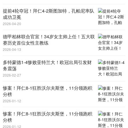
提前4轮夺冠！拜仁4-2斯图加特，孔帕尼率队
成功卫冕
2026-04-20
德甲柏林联合官宣！34岁女主帅上任！五大联
赛历史首位女性主教练
2026-04-13
多特蒙德1-4惨败亚特兰大！欧冠出局引发财
务震荡
2026-02-27
惨案！拜仁8-1狂胜沃尔夫斯堡，11分领跑积
分榜
2026-01-12
惨案！拜仁8-1狂胜沃尔夫斯堡，11分领跑积
分榜
2026-01-12