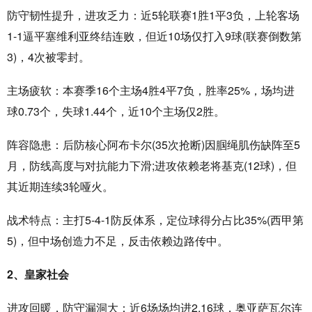
防守韧性提升，进攻乏力：近5轮联赛1胜1平3负，上轮客场
1-1逼平塞维利亚终结连败，但近10场仅打入9球(联赛倒数第
3)，4次被零封。
主场疲软：本赛季16个主场4胜4平7负，胜率25%，场均进
球0.73个，失球1.44个，近10个主场仅2胜。
阵容隐患：后防核心阿布卡尔(35次抢断)因腘绳肌伤缺阵至5
月，防线高度与对抗能力下滑;进攻依赖老将基克(12球)，但
其近期连续3轮哑火。
战术特点：主打5-4-1防反体系，定位球得分占比35%(西甲第
5)，但中场创造力不足，反击依赖边路传中。
2、皇家社会
进攻回暖，防守漏洞大：近6场场均进2.16球，奥亚萨瓦尔连