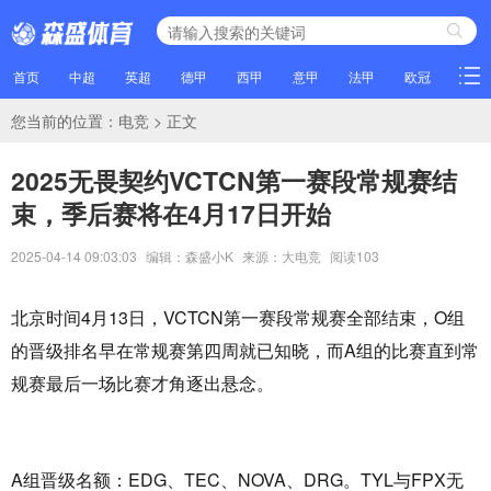
首页
中超
英超
德甲
西甲
意甲
法甲
欧冠
NBA
您当前的位置：
电竞
> 正文
2025无畏契约VCTCN第一赛段常规赛结
束，季后赛将在4月17日开始
2025-04-14 09:03:03
编辑：森盛小K
来源：大电竞
阅读
103
北京时间4月13日，VCTCN第一赛段常规赛全部结束，O组
的晋级排名早在常规赛第四周就已知晓，而A组的比赛直到常
规赛最后一场比赛才角逐出悬念。
A组晋级名额：EDG、TEC、NOVA、DRG。TYL与FPX无