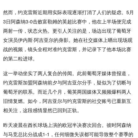
然而，约克雷斯近期用实际表现逐渐打消了人们的疑虑。5月
3日阿森纳3-0击败富勒姆的英超比赛中，他在上半场便完成
两射一传，状态火热。更引人关注的是，场边出现了葡萄牙
女演员伊内斯·阿吉亚尔的身影。她在社交媒体上晒出现场观
战的视频，镜头全程对准约克雷斯，并记录下了他本场比赛
的第二粒进球。
这一举动坐实了两人复合的传闻。此前葡萄牙媒体曾报道，
约克雷斯加盟阿森纳前夕与阿吉亚尔分手，疑似为了切断与
葡萄牙的联系。而近几个月，葡英两国媒体又频频爆料两人
旧情复燃。如今，阿吉亚尔与约克雷斯的社交账号已重新互
相关注，这段感情显然已回到正轨。
昨天凌晨在酋长球场上演的欧冠半决赛次回合。彼时阿森纳
与马竞总比分战成1-1，任何细微失误都可能导致整个赛季的