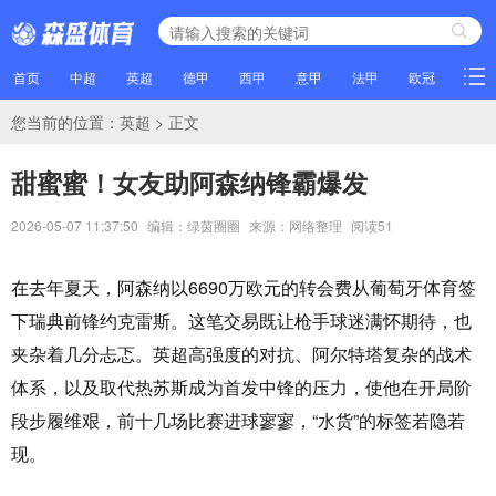
首页
中超
英超
德甲
西甲
意甲
法甲
欧冠
NBA
您当前的位置：
英超
> 正文
甜蜜蜜！女友助阿森纳锋霸爆发
2026-05-07 11:37:50
编辑：绿茵圈圈
来源：网络整理
阅读
51
在去年夏天，阿森纳以6690万欧元的转会费从葡萄牙体育签
下瑞典前锋约克雷斯。这笔交易既让枪手球迷满怀期待，也
夹杂着几分忐忑。英超高强度的对抗、阿尔特塔复杂的战术
体系，以及取代热苏斯成为首发中锋的压力，使他在开局阶
段步履维艰，前十几场比赛进球寥寥，“水货”的标签若隐若
现。