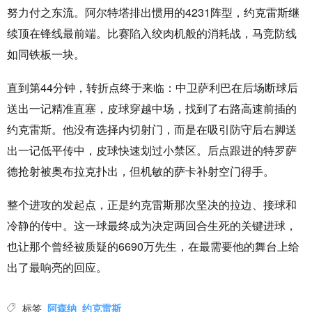
努力付之东流。阿尔特塔排出惯用的4231阵型，约克雷斯继
续顶在锋线最前端。比赛陷入绞肉机般的消耗战，马竞防线
如同铁板一块。
直到第44分钟，转折点终于来临：中卫萨利巴在后场断球后
送出一记精准直塞，皮球穿越中场，找到了右路高速前插的
约克雷斯。他没有选择内切射门，而是在吸引防守后右脚送
出一记低平传中，皮球快速划过小禁区。后点跟进的特罗萨
德抢射被奥布拉克扑出，但机敏的萨卡补射空门得手。
整个进攻的发起点，正是约克雷斯那次坚决的拉边、接球和
冷静的传中。这一球最终成为决定两回合生死的关键进球，
也让那个曾经被质疑的6690万先生，在最需要他的舞台上给
出了最响亮的回应。
标签
阿森纳
约克雷斯