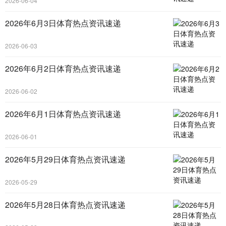
2026-06-04
2026年6月3日体育热点资讯速递
2026-06-03
2026年6月2日体育热点资讯速递
2026-06-02
2026年6月1日体育热点资讯速递
2026-06-01
2026年5月29日体育热点资讯速递
2026-05-29
2026年5月28日体育热点资讯速递