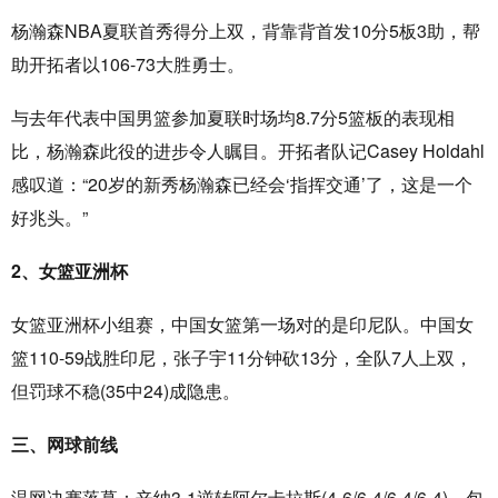
杨瀚森NBA夏联首秀得分上双，背靠背首发10分5板3助，帮
助开拓者以106-73大胜勇士。
与去年代表中国男篮参加夏联时场均8.7分5篮板的表现相
比，杨瀚森此役的进步令人瞩目。开拓者队记Casey Holdahl
感叹道：“20岁的新秀杨瀚森已经会‘指挥交通’了，这是一个
好兆头。”
​​2、女篮亚洲杯
​​女篮亚洲杯小组赛，中国女篮第一场对的是印尼队。中国女
篮110-59战胜印尼​​，张子宇11分钟砍13分，全队7人上双，
但罚球不稳(35中24)成隐患。
三、网球前线​​
​​温网决赛落幕​​：辛纳3-1逆转阿尔卡拉斯​​(4-6/6-4/6-4/6-4)，包