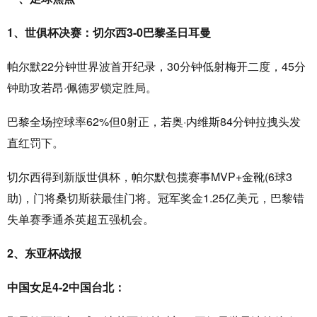
​​1、世俱杯决赛：切尔西3-0巴黎圣日耳曼​​
帕尔默22分钟世界波首开纪录，30分钟低射梅开二度，45分
钟助攻若昂·佩德罗锁定胜局。
巴黎全场控球率62%但0射正，若奥·内维斯84分钟拉拽头发
直红罚下。
切尔西得到新版世俱杯，帕尔默包揽赛事MVP+金靴(6球3
助)，门将桑切斯获最佳门将。冠军奖金​​1.25亿美元​​，巴黎错
失单赛季通杀英超五强机会。
​​2、东亚杯战报​​
中国女足4-2中国台北​​：